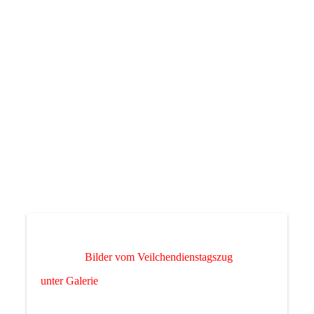
20200225_145253
Bilder vom Veilchendienstagszug
unter Galerie